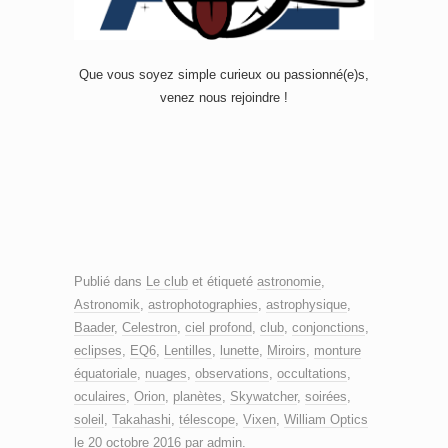
Que vous soyez simple curieux ou passionné(e)s,
venez nous rejoindre !
Publié dans
Le club
et étiqueté
astronomie
,
Astronomik
,
astrophotographies
,
astrophysique
,
Baader
,
Celestron
,
ciel profond
,
club
,
conjonctions
,
eclipses
,
EQ6
,
Lentilles
,
lunette
,
Miroirs
,
monture
équatoriale
,
nuages
,
observations
,
occultations
,
oculaires
,
Orion
,
planètes
,
Skywatcher
,
soirées
,
soleil
,
Takahashi
,
télescope
,
Vixen
,
William Optics
le
20 octobre 2016
par
admin
.