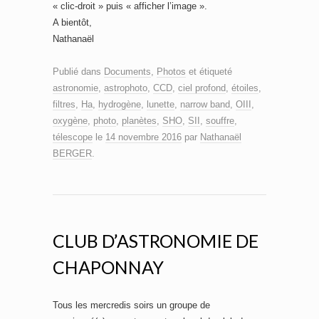
« clic-droit » puis « afficher l’image ».
A bientôt,
Nathanaël
Publié dans
Documents
,
Photos
et étiqueté
astronomie
,
astrophoto
,
CCD
,
ciel profond
,
étoiles
,
filtres
,
Ha
,
hydrogène
,
lunette
,
narrow band
,
OIII
,
oxygène
,
photo
,
planètes
,
SHO
,
SII
,
souffre
,
télescope
le
14 novembre 2016
par
Nathanaël
BERGER
.
CLUB D’ASTRONOMIE DE
CHAPONNAY
Tous les mercredis soirs un groupe de