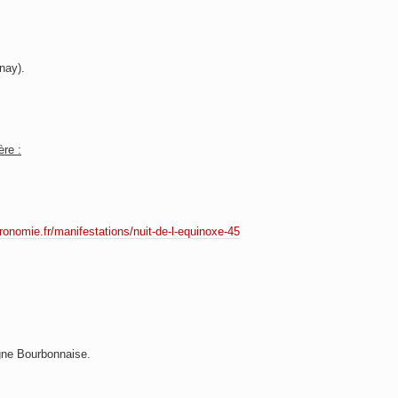
nay).
ère :
ronomie.fr/manifestations/nuit-de-l-equinoxe-45
gne Bourbonnaise.