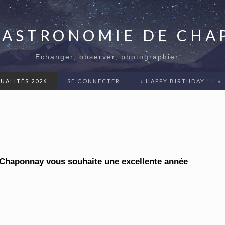
'ASTRONOMIE DE CH
Echanger, observer, photographier …
UALITÉS 2026
SE CONNECTER
« HAPPY BIRTHDAY !!! «
Chaponnay vous souhaite une excellente année