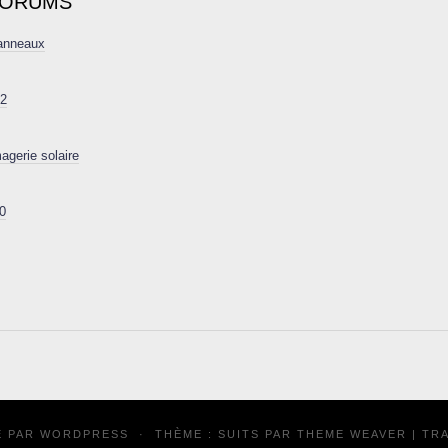
FORUMS
 anneaux
22
agerie solaire
0
É PAR
WORDPRESS
·
THÈME : SUITS PAR
THEME WEAVER
| TR