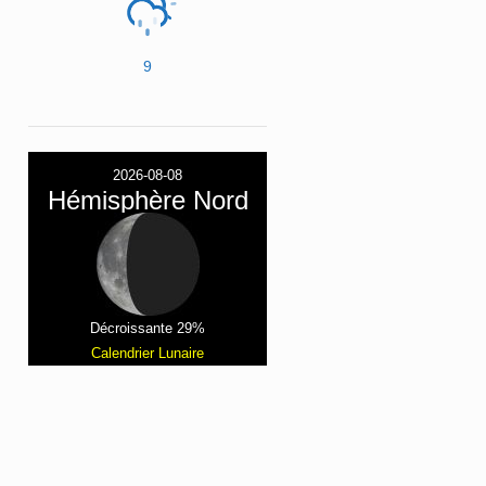
9
2026-08-08
Hémisphère Nord
Décroissante 29%
Calendrier Lunaire