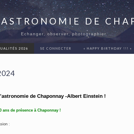
'ASTRONOMIE DE CH
Echanger, observer, photographier …
UALITÉS 2026
SE CONNECTER
« HAPPY BIRTHDAY !!! «
2024
d’astronomie de Chaponnay -Albert Einstein !
 20 ans de présence à Chaponnay !
sion :