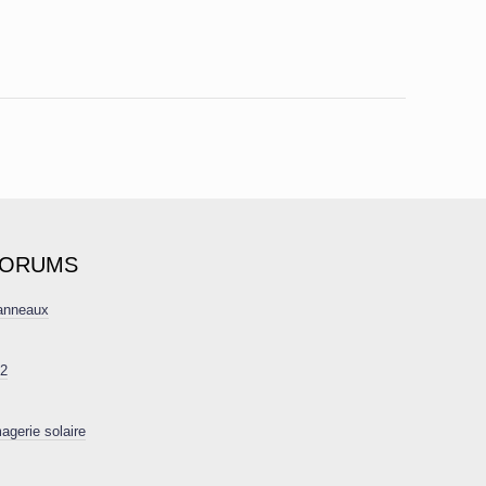
FORUMS
 anneaux
22
agerie solaire