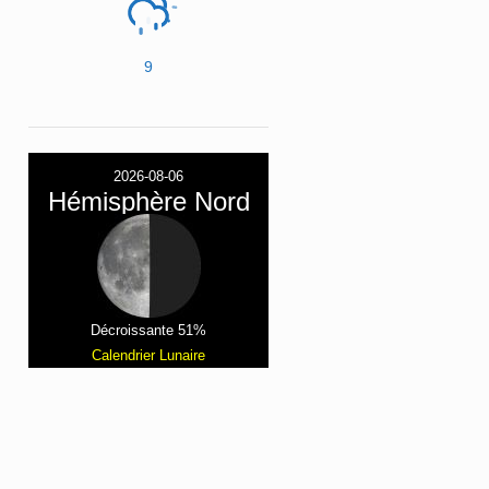
9
2026-08-06
Hémisphère Nord
Décroissante 51%
Calendrier Lunaire