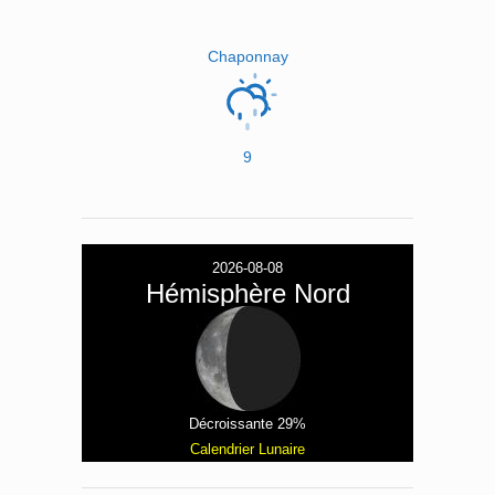
Chaponnay
9
2026-08-08
Hémisphère Nord
Décroissante 29%
Calendrier Lunaire