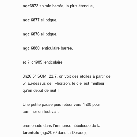
ngc6872
spirale barrée, la plus étendue,
ngc 6877
elliptique,
ngc 6876
elliptique,
ngc 6880
lenticulaire barrée,
et ? ic4985 lenticulaire;
3h26 5° SQM=21.7, on voit des étoiles à partir de
5° au-dessus de l »horizon, le ciel est meilleur
qu’en début de nuit !
Une petite pause puis retour vers 4h00 pour
terminer en festival :
promenade dans l’immense nébuleuse de la
tarentule
(ngc2070 dans la Dorade);