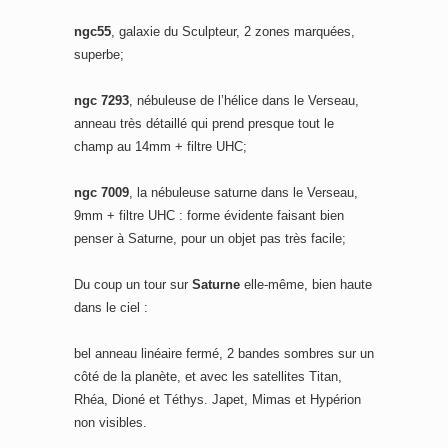
ngc55
, galaxie du Sculpteur, 2 zones marquées,
superbe;
ngc 7293
, nébuleuse de l’hélice dans le Verseau,
anneau très détaillé qui prend presque tout le
champ au 14mm + filtre UHC;
ngc 7009
, la nébuleuse saturne dans le Verseau,
9mm + filtre UHC : forme évidente faisant bien
penser à Saturne, pour un objet pas très facile;
Du coup un tour sur
Saturne
elle-même, bien haute
dans le ciel :
bel anneau linéaire fermé, 2 bandes sombres sur un
côté de la planète, et avec les satellites Titan,
Rhéa, Dioné et Téthys. Japet, Mimas et Hypérion
non visibles.