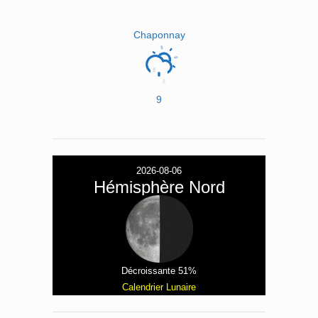
Chaponnay
9
2026-08-06
Hémisphère Nord
Décroissante 51%
Calendrier Lunaire