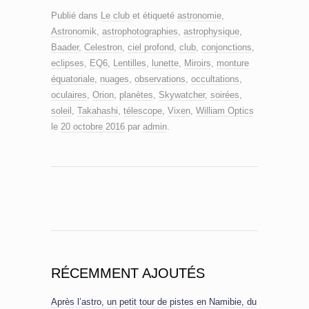
Publié dans
Le club
et étiqueté
astronomie
,
Astronomik
,
astrophotographies
,
astrophysique
,
Baader
,
Celestron
,
ciel profond
,
club
,
conjonctions
,
eclipses
,
EQ6
,
Lentilles
,
lunette
,
Miroirs
,
monture
équatoriale
,
nuages
,
observations
,
occultations
,
oculaires
,
Orion
,
planètes
,
Skywatcher
,
soirées
,
soleil
,
Takahashi
,
télescope
,
Vixen
,
William Optics
le
20 octobre 2016
par
admin
.
RÉCEMMENT AJOUTÉS
Après l’astro, un petit tour de pistes en Namibie, du