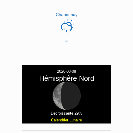
Chaponnay
9
2026-08-08
Hémisphère Nord
Décroissante 29%
Calendrier Lunaire