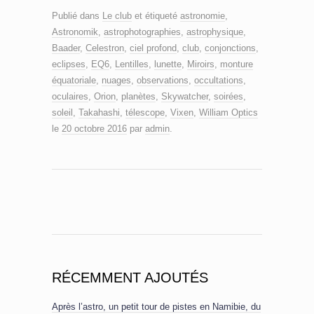
Publié dans
Le club
et étiqueté
astronomie
,
Astronomik
,
astrophotographies
,
astrophysique
,
Baader
,
Celestron
,
ciel profond
,
club
,
conjonctions
,
eclipses
,
EQ6
,
Lentilles
,
lunette
,
Miroirs
,
monture
équatoriale
,
nuages
,
observations
,
occultations
,
oculaires
,
Orion
,
planètes
,
Skywatcher
,
soirées
,
soleil
,
Takahashi
,
télescope
,
Vixen
,
William Optics
le
20 octobre 2016
par
admin
.
RÉCEMMENT AJOUTÉS
Après l’astro, un petit tour de pistes en Namibie, du