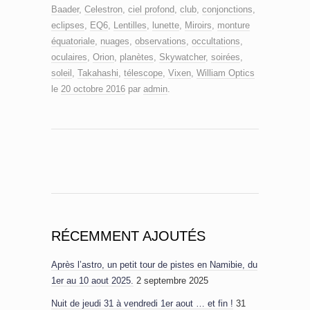
Baader
,
Celestron
,
ciel profond
,
club
,
conjonctions
,
eclipses
,
EQ6
,
Lentilles
,
lunette
,
Miroirs
,
monture
équatoriale
,
nuages
,
observations
,
occultations
,
oculaires
,
Orion
,
planètes
,
Skywatcher
,
soirées
,
soleil
,
Takahashi
,
télescope
,
Vixen
,
William Optics
le
20 octobre 2016
par
admin
.
RÉCEMMENT AJOUTÉS
Après l’astro, un petit tour de pistes en Namibie, du
1er au 10 aout 2025.
2 septembre 2025
Nuit de jeudi 31 à vendredi 1er aout … et fin !
31