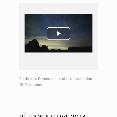
P
l
a
y
Publié dans
Documents
,
Le club
le
1 septembre
2019
par
admin
.
V
i
RÉTROSPECTIVE 2016