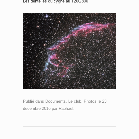
Les dentelles du cygne au T200/800
Publié dans
Documents
,
Le club
,
Photos
le
23
décembre 2016
par
Raphaël
.