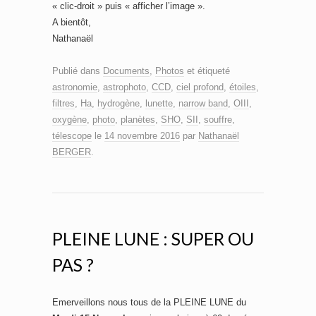
« clic-droit » puis « afficher l’image ».
A bientôt,
Nathanaël
Publié dans
Documents
,
Photos
et étiqueté
astronomie
,
astrophoto
,
CCD
,
ciel profond
,
étoiles
,
filtres
,
Ha
,
hydrogène
,
lunette
,
narrow band
,
OIII
,
oxygène
,
photo
,
planètes
,
SHO
,
SII
,
souffre
,
télescope
le
14 novembre 2016
par
Nathanaël
BERGER
.
PLEINE LUNE : SUPER OU
PAS ?
Emerveillons nous tous de la PLEINE LUNE du