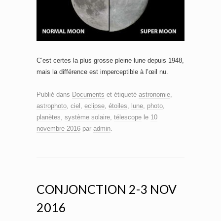
C’est certes la plus grosse pleine lune depuis 1948,
mais la différence est imperceptible à l’œil nu.
Publié dans
Documents
et étiqueté
astronomie
,
astrophoto
,
ciel
,
eclipse
,
étoiles
,
lune
,
photo
,
planètes
,
système solaire
,
télescope
le
10
novembre 2016
par
admin
.
CONJONCTION 2-3 NOV
2016