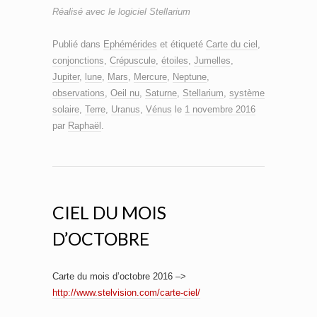
Réalisé avec le logiciel Stellarium
Publié dans
Ephémérides
et étiqueté
Carte du ciel
,
conjonctions
,
Crépuscule
,
étoiles
,
Jumelles
,
Jupiter
,
lune
,
Mars
,
Mercure
,
Neptune
,
observations
,
Oeil nu
,
Saturne
,
Stellarium
,
système
solaire
,
Terre
,
Uranus
,
Vénus
le
1 novembre 2016
par
Raphaël
.
CIEL DU MOIS
D’OCTOBRE
Carte du mois d’octobre 2016 –>
http://www.stelvision.com/carte-ciel/