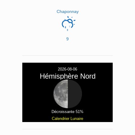
Chaponnay
9
2026-08-06
Hémisphère Nord
Décroissante 51%
Calendrier Lunaire