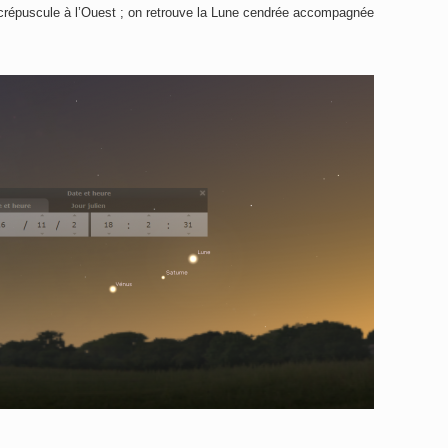
 crépuscule à l’Ouest ; on retrouve la Lune cendrée accompagnée