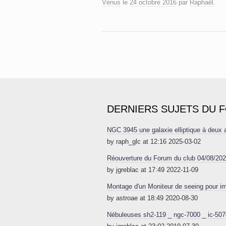
Vénus
le
24 octobre 2016
par
Raphaël
.
DERNIERS SUJETS DU 
NGC 3945 une galaxie elliptique à deux
by raph_glc at 12:16 2025-03-02
Réouverture du Forum du club 04/08/20
by jgreblac at 17:49 2022-11-09
Montage d'un Moniteur de seeing pour im
by astroae at 18:49 2020-08-30
Nébuleuses sh2-119 _ ngc-7000 _ ic-507