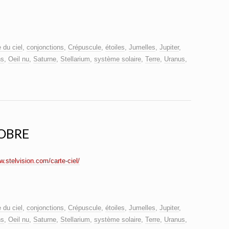
 du ciel
,
conjonctions
,
Crépuscule
,
étoiles
,
Jumelles
,
Jupiter
,
ns
,
Oeil nu
,
Saturne
,
Stellarium
,
système solaire
,
Terre
,
Uranus
,
TOBRE
w.stelvision.com/carte-ciel/
 du ciel
,
conjonctions
,
Crépuscule
,
étoiles
,
Jumelles
,
Jupiter
,
ns
,
Oeil nu
,
Saturne
,
Stellarium
,
système solaire
,
Terre
,
Uranus
,