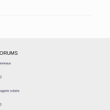
FORUMS
 anneaux
22
agerie solaire
0