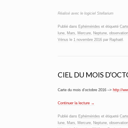
Réalisé avec le logiciel Stellarium
Publié dans
Ephémérides
et étiqueté
Carte
lune
,
Mars
,
Mercure
,
Neptune
,
observatio
Vénus
le
1 novembre 2016
par
Raphaël
.
CIEL DU MOIS D’OC
Carte du mois d’octobre 2016 –>
http://ww
Continuer la lecture
→
Publié dans
Ephémérides
et étiqueté
Carte
lune
,
Mars
,
Mercure
,
Neptune
,
observatio