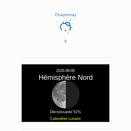
Chaponnay
9
2026-08-06
Hémisphère Nord
Décroissante 51%
Calendrier Lunaire