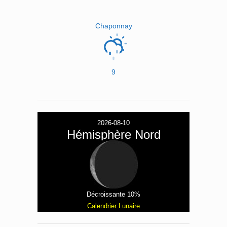
Chaponnay
9
2026-08-10
Hémisphère Nord
Décroissante 10%
Calendrier Lunaire