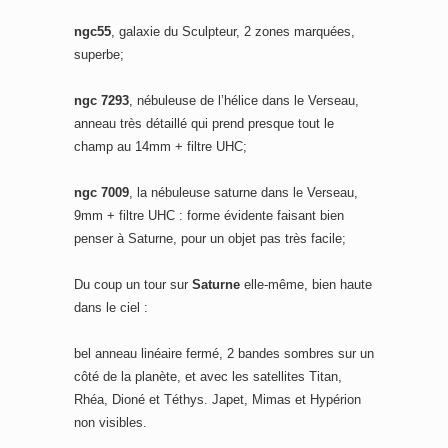
ngc55
, galaxie du Sculpteur, 2 zones marquées,
superbe;
ngc 7293
, nébuleuse de l’hélice dans le Verseau,
anneau très détaillé qui prend presque tout le
champ au 14mm + filtre UHC;
ngc 7009
, la nébuleuse saturne dans le Verseau,
9mm + filtre UHC : forme évidente faisant bien
penser à Saturne, pour un objet pas très facile;
Du coup un tour sur
Saturne
elle-même, bien haute
dans le ciel :
bel anneau linéaire fermé, 2 bandes sombres sur un
côté de la planète, et avec les satellites Titan,
Rhéa, Dioné et Téthys. Japet, Mimas et Hypérion
non visibles.