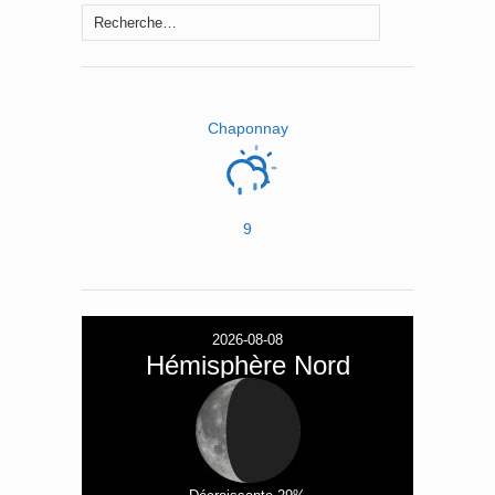
Rechercher :
Chaponnay
9
2026-08-08
Hémisphère Nord