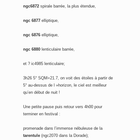
ngc6872
spirale barrée, la plus étendue,
ngc 6877
elliptique,
ngc 6876
elliptique,
ngc 6880
lenticulaire barrée,
et ? ic4985 lenticulaire;
3h26 5° SQM=21.7, on voit des étoiles à partir de
5° au-dessus de l »horizon, le ciel est meilleur
qu’en début de nuit !
Une petite pause puis retour vers 4h00 pour
terminer en festival :
promenade dans l’immense nébuleuse de la
tarentule
(ngc2070 dans la Dorade);