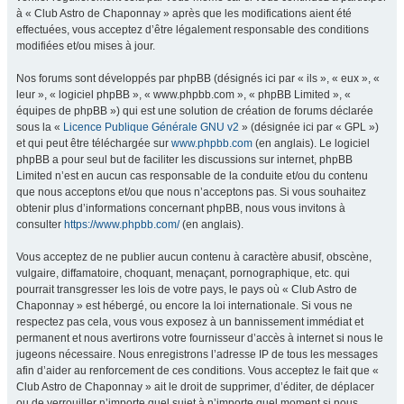
à « Club Astro de Chaponnay » après que les modifications aient été
effectuées, vous acceptez d’être légalement responsable des conditions
modifiées et/ou mises à jour.
Nos forums sont développés par phpBB (désignés ici par « ils », « eux », «
leur », « logiciel phpBB », « www.phpbb.com », « phpBB Limited », «
équipes de phpBB ») qui est une solution de création de forums déclarée
sous la «
Licence Publique Générale GNU v2
» (désignée ici par « GPL »)
et qui peut être téléchargée sur
www.phpbb.com
(en anglais). Le logiciel
phpBB a pour seul but de faciliter les discussions sur internet, phpBB
Limited n’est en aucun cas responsable de la conduite et/ou du contenu
que nous acceptons et/ou que nous n’acceptons pas. Si vous souhaitez
obtenir plus d’informations concernant phpBB, nous vous invitons à
consulter
https://www.phpbb.com/
(en anglais).
Vous acceptez de ne publier aucun contenu à caractère abusif, obscène,
vulgaire, diffamatoire, choquant, menaçant, pornographique, etc. qui
pourrait transgresser les lois de votre pays, le pays où « Club Astro de
Chaponnay » est hébergé, ou encore la loi internationale. Si vous ne
respectez pas cela, vous vous exposez à un bannissement immédiat et
permanent et nous avertirons votre fournisseur d’accès à internet si nous le
jugeons nécessaire. Nous enregistrons l’adresse IP de tous les messages
afin d’aider au renforcement de ces conditions. Vous acceptez le fait que «
Club Astro de Chaponnay » ait le droit de supprimer, d’éditer, de déplacer
ou de verrouiller n’importe quel sujet à n’importe quel moment si nous