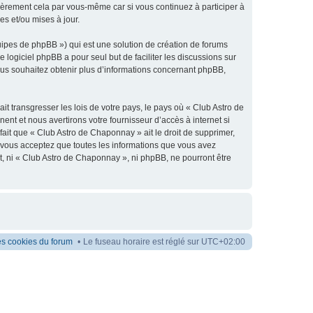
ièrement cela par vous-même car si vous continuez à participer à
s et/ou mises à jour.
uipes de phpBB ») qui est une solution de création de forums
e logiciel phpBB a pour seul but de faciliter les discussions sur
us souhaitez obtenir plus d’informations concernant phpBB,
t transgresser les lois de votre pays, le pays où « Club Astro de
t et nous avertirons votre fournisseur d’accès à internet si
ait que « Club Astro de Chaponnay » ait le droit de supprimer,
r, vous acceptez que toutes les informations que vous avez
t, ni « Club Astro de Chaponnay », ni phpBB, ne pourront être
es cookies du forum
Le fuseau horaire est réglé sur
UTC+02:00