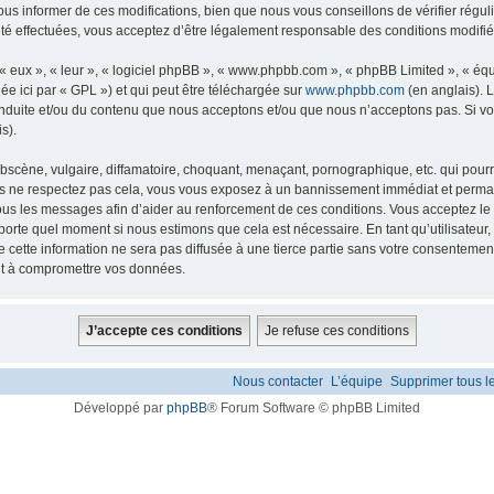
us informer de ces modifications, bien que nous vous conseillons de vérifier régul
té effectuées, vous acceptez d’être légalement responsable des conditions modifiée
 « eux », « leur », « logiciel phpBB », « www.phpbb.com », « phpBB Limited », « éq
ée ici par « GPL ») et qui peut être téléchargée sur
www.phpbb.com
(en anglais). L
onduite et/ou du contenu que nous acceptons et/ou que nous n’acceptons pas. Si vo
s).
scène, vulgaire, diffamatoire, choquant, menaçant, pornographique, etc. qui pourrai
us ne respectez pas cela, vous vous exposez à un bannissement immédiat et permanen
us les messages afin d’aider au renforcement de ces conditions. Vous acceptez le f
importe quel moment si nous estimons que cela est nécessaire. En tant qu’utilisateu
 cette information ne sera pas diffusée à une tierce partie sans votre consentemen
nt à compromettre vos données.
Nous contacter
L’équipe
Supprimer tous l
Développé par
phpBB
® Forum Software © phpBB Limited