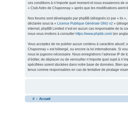
ces conditions à n’importe quel moment et nous essaierons de vo
« Club Astro de Chaponnay » après que les modifications aient é
Nos forums sont développés par phpBB (désignés ici par « ils »,
déclarée sous la «
Licence Publique Générale GNU v2
» (désign
internet, phpBB Limited n’est en aucun cas responsable de la c
nous vous invitons à consulter
https://www.phpbb.com/
(en anglai
Vous acceptez de ne publier aucun contenu à caractère abusif, ob
Chaponnay » est hébergé, ou encore la loi internationale. Si vo
nous le jugeons nécessaire. Nous enregistrons l’adresse IP de to
d’éditer, de déplacer ou de verrouiller n’importe quel sujet à n’
spécifiées soient stockées dans notre base de données. Bien que
tenus comme responsables en cas de tentative de piratage visa
#
Accueil