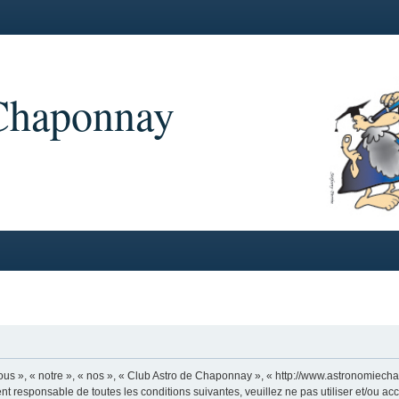
 Chaponnay
us », « notre », « nos », « Club Astro de Chaponnay », « http://www.astronomiech
nt responsable de toutes les conditions suivantes, veuillez ne pas utiliser et/ou